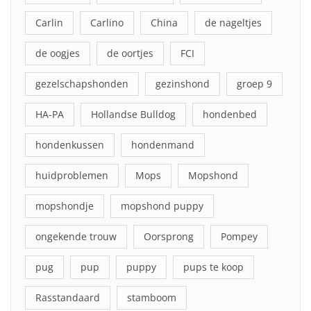
Carlin
Carlino
China
de nageltjes
de oogjes
de oortjes
FCI
gezelschapshonden
gezinshond
groep 9
HA-PA
Hollandse Bulldog
hondenbed
hondenkussen
hondenmand
huidproblemen
Mops
Mopshond
mopshondje
mopshond puppy
ongekende trouw
Oorsprong
Pompey
pug
pup
puppy
pups te koop
Rasstandaard
stamboom