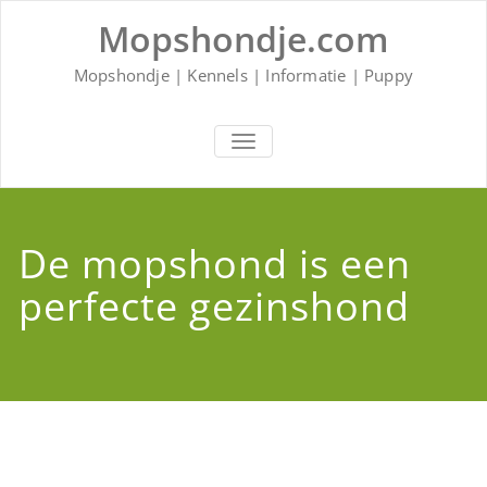
Ga
Mopshondje.com
naar
de
inhoud
Mopshondje | Kennels | Informatie | Puppy
SCHAKEL
NAVIGATIE
De mopshond is een
perfecte gezinshond