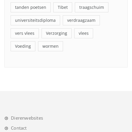
tanden poetsen
Tibet
traagschuim
universiteitsdiploma
verdraagzaam
vers vlees
Verzorging
vlees
Voeding
wormen
Dierenwebsites
Contact