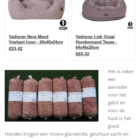
Vadigran Neva Mand
Vadigran Liah Ovaal
Vierkant Ivoor - 60x40x24cm
Hondenmand Taupe -
64x46x20cm
€53,42
€65,32
Het is zeker
een
aanrader
voor het
gebit en
voor de
huid is het
goed.
Honden krijgen een mooie glanzende, geurloze vacht en