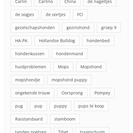
Carlin
Carlino
China
de nageltjes
de oogjes
de oortjes
FCI
gezelschapshonden
gezinshond
groep 9
HA-PA
Hollandse Bulldog
hondenbed
hondenkussen
hondenmand
huidproblemen
Mops
Mopshond
mopshondje
mopshond puppy
ongekende trouw
Oorsprong
Pompey
pug
pup
puppy
pups te koop
Rasstandaard
stamboom
tanden poetsen
Tibet
traagschuim