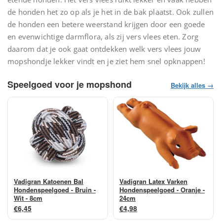
de honden het zo op als je het in de bak plaatst. Ook zullen
de honden een betere weerstand krijgen door een goede
en evenwichtige darmflora, als zij vers vlees eten. Zorg
daarom dat je ook gaat ontdekken welk vers vlees jouw
mopshondje lekker vindt en je ziet hem snel opknappen!
Speelgoed voor je mopshond
Bekijk alles →
Vadigran Katoenen Bal
Vadigran Latex Varken
Hondenspeelgoed - Bruin -
Hondenspeelgoed - Oranje -
Wit - 8cm
24cm
€6,45
€4,98