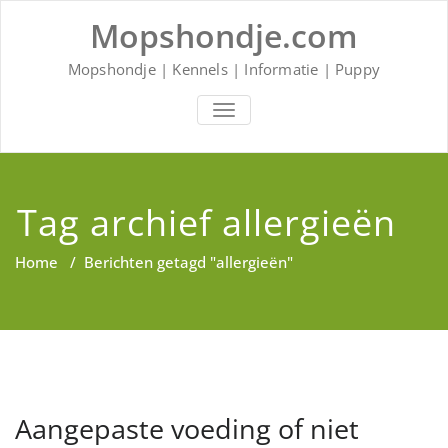
Ga
Mopshondje.com
naar
de
inhoud
Mopshondje | Kennels | Informatie | Puppy
SCHAKEL
NAVIGATIE
Tag archief allergieën
Home
/
Berichten getagd "allergieën"
Aangepaste voeding of niet