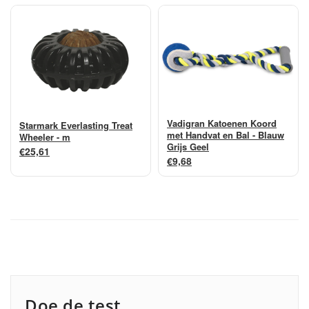
Vadigran Katoenen Koord
Starmark Everlasting Treat
met Handvat en Bal - Blauw
Wheeler - m
Grijs Geel
€25,61
€9,68
Doe de test