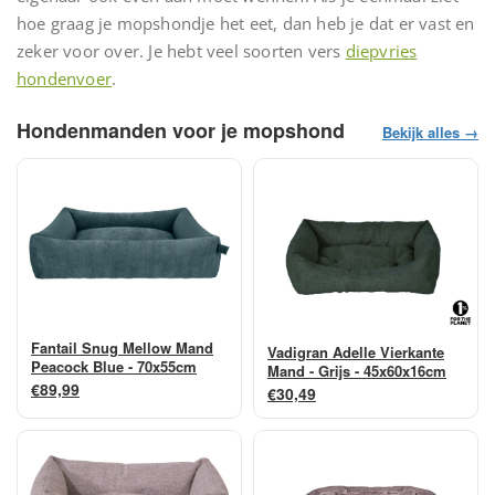
hoe graag je mopshondje het eet, dan heb je dat er vast en
zeker voor over. Je hebt veel soorten vers
diepvries
hondenvoer
.
Hondenmanden voor je mopshond
Bekijk alles →
Fantail Snug Mellow Mand
Vadigran Adelle Vierkante
Peacock Blue - 70x55cm
Mand - Grijs - 45x60x16cm
€89,99
€30,49