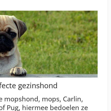
fecte gezinshond
e mopshond, mops, Carlin,
 of Pug, hiermee bedoelen ze