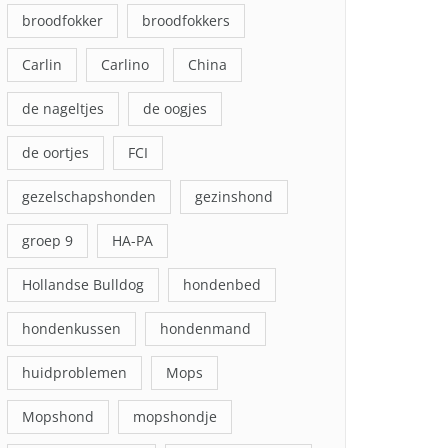
broodfokker
broodfokkers
Carlin
Carlino
China
de nageltjes
de oogjes
de oortjes
FCI
gezelschapshonden
gezinshond
groep 9
HA-PA
Hollandse Bulldog
hondenbed
hondenkussen
hondenmand
huidproblemen
Mops
Mopshond
mopshondje