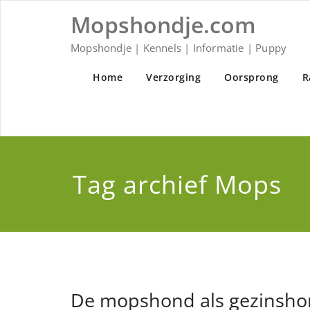
Ga
Mopshondje.com
naar
de
inhoud
Mopshondje | Kennels | Informatie | Puppy
Home
Verzorging
Oorsprong
R
Tag archief Mops
De mopshond als gezinsh