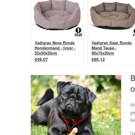
Vadigran Neva Ronde
Vadigran Sawi Ronde
Hondenmand - Ivoor -
Mand Taupe -
52x50x20cm
80x75x20cm
€48,07
€80,12
B
o
We
ge
le
D