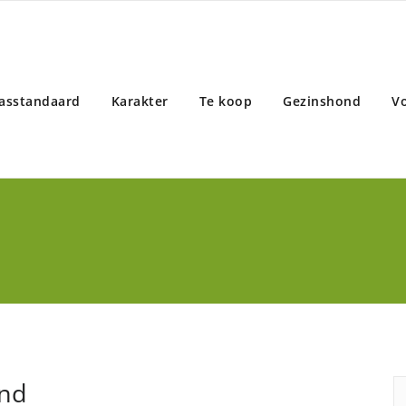
asstandaard
Karakter
Te koop
Gezinshond
V
ond