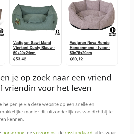
Vadigran Sawi Mand
Vadigran Neva Ronde
Vierkant Dusty Blauw -
Hondenmand - Ivoor -
60x40x24cm
80x75x20cm
€53,42
€80,12
en je op zoek naar een vriend
f vriendin voor het leven
 helpen je via deze website op een snelle en
makkelijke manier dit uitzonderlijk ras van dichtbij te
ren kennen.
e
oorsprong
, de
verzorging
, de
rasstandaard
, alles waar