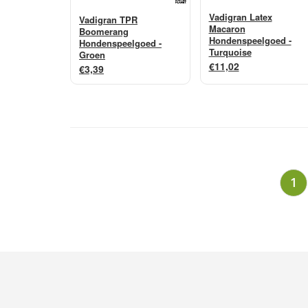
Vadigran Latex
Vadigran TPR
Macaron
Boomerang
Hondenspeelgoed -
Hondenspeelgoed -
Turquoise
Groen
€11,02
€3,39
Berichten
1
paginering