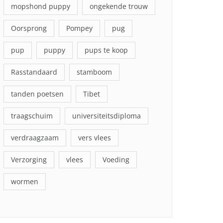
mopshond puppy
ongekende trouw
Oorsprong
Pompey
pug
pup
puppy
pups te koop
Rasstandaard
stamboom
tanden poetsen
Tibet
traagschuim
universiteitsdiploma
verdraagzaam
vers vlees
Verzorging
vlees
Voeding
wormen