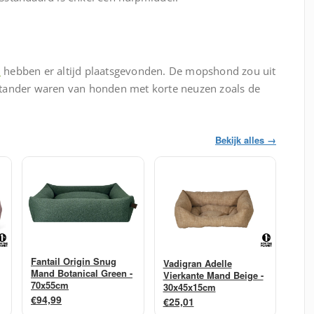
d
hebben er altijd plaatsgevonden. De mopshond zou uit
stander waren van honden met korte neuzen zoals de
Bekijk alles →
Fantail Origin Snug
Vadigran Adelle
Mand Botanical Green -
Vierkante Mand Beige -
70x55cm
30x45x15cm
€94,99
€25,01