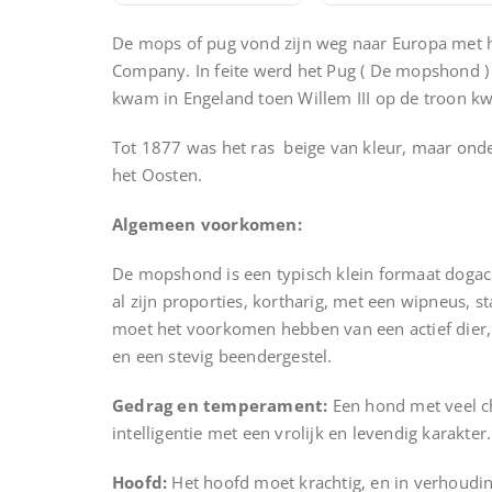
De mops of pug vond zijn weg naar Europa met 
Company. In feite werd het Pug ( De mopshond ) 
kwam in Engeland toen Willem III op de troon k
Tot 1877 was het ras beige van kleur, maar on
het Oosten.
Algemeen voorkomen:
De mopshond is een typisch klein formaat dogach
al zijn proporties, kortharig, met een wipneus, s
moet het voorkomen hebben van een actief dier, 
en een stevig beendergestel.
Gedrag en temperament:
Een hond met veel c
intelligentie met een vrolijk en levendig karakter.
Hoofd:
Het hoofd moet krachtig, en in verhouding