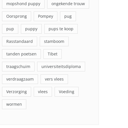
mopshond puppy
ongekende trouw
Oorsprong
Pompey
pug
pup
puppy
pups te koop
Rasstandaard
stamboom
tanden poetsen
Tibet
traagschuim
universiteitsdiploma
verdraagzaam
vers vlees
Verzorging
vlees
Voeding
wormen