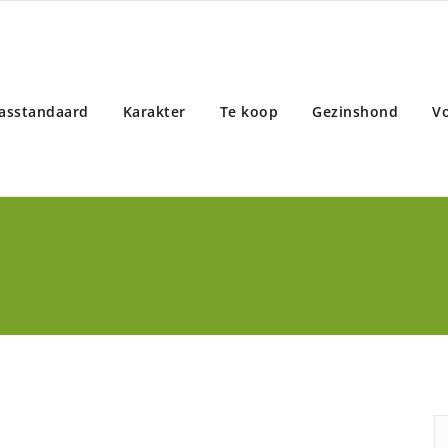
asstandaard
Karakter
Te koop
Gezinshond
V