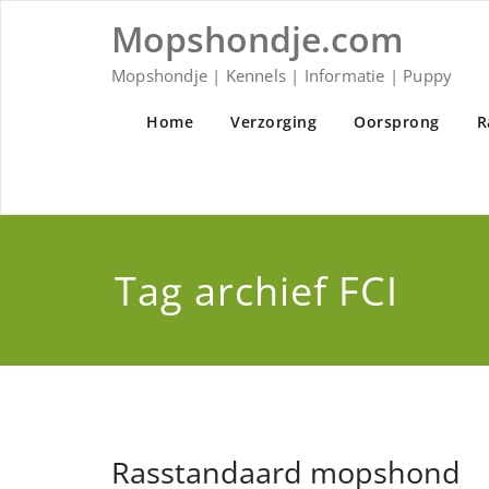
Ga
Mopshondje.com
naar
de
inhoud
Mopshondje | Kennels | Informatie | Puppy
Home
Verzorging
Oorsprong
R
Tag archief FCI
Rasstandaard mopshond