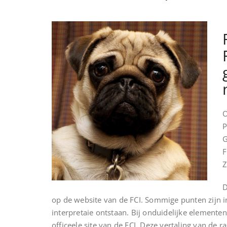
O
P
G
F
Z
D
op de website van de FCI. Sommige punten zijn i
interpretaie ontstaan. Bij onduidelijke elemente
officeele site van de FCI. Deze vertaling van de 