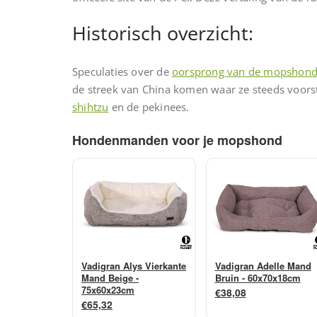
Historisch overzicht:
Speculaties over de
oorsprong van de mopshon
de streek van China komen waar ze steeds voor
shihtzu
en de pekinees.
Hondenmanden voor je mopshond
Vadigran Alys Vierkante
Vadigran Adelle Mand
Mand Beige -
Bruin - 60x70x18cm
75x60x23cm
€38,08
€65,32