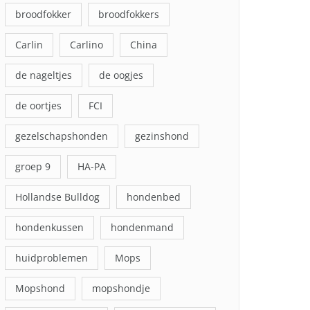
broodfokker
broodfokkers
Carlin
Carlino
China
de nageltjes
de oogjes
de oortjes
FCI
gezelschapshonden
gezinshond
groep 9
HA-PA
Hollandse Bulldog
hondenbed
hondenkussen
hondenmand
huidproblemen
Mops
Mopshond
mopshondje