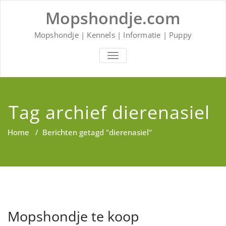
Ga
Mopshondje.com
naar
de
inhoud
Mopshondje | Kennels | Informatie | Puppy
SCHAKEL
NAVIGATIE
Tag archief dierenasiel
Home
/
Berichten getagd "dierenasiel"
Mopshondje te koop