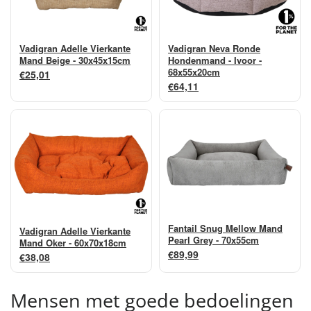
Vadigran Adelle Vierkante
Vadigran Neva Ronde
Mand Beige - 30x45x15cm
Hondenmand - Ivoor -
68x55x20cm
€25,01
€64,11
Fantail Snug Mellow Mand
Vadigran Adelle Vierkante
Pearl Grey - 70x55cm
Mand Oker - 60x70x18cm
€89,99
€38,08
Mensen met goede bedoelingen