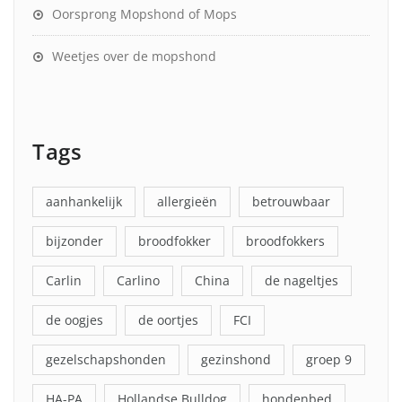
Oorsprong Mopshond of Mops
Weetjes over de mopshond
Tags
aanhankelijk
allergieën
betrouwbaar
bijzonder
broodfokker
broodfokkers
Carlin
Carlino
China
de nageltjes
de oogjes
de oortjes
FCI
gezelschapshonden
gezinshond
groep 9
HA-PA
Hollandse Bulldog
hondenbed