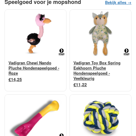
Speelgoed voor je mopshond
Bekijk alles →
Vadigran Chewi Nando
Vadigran Toy Box Spring
Pluche Hondenspeelgoed -
Eekhoorn Pluche
Roze
Hondenspeelgoed -
Veelkleurig
€14,25
€11,22