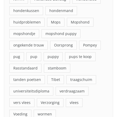
hondenkussen
hondenmand
huidproblemen
Mops
Mopshond
mopshondje
mopshond puppy
ongekende trouw
Oorsprong
Pompey
pug
pup
puppy
pups te koop
Rasstandaard
stamboom
tanden poetsen
Tibet
traagschuim
universiteitsdiploma
verdraagzaam
vers vlees
Verzorging
vlees
Voeding
wormen