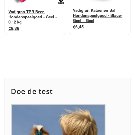
Vadigran Katoenen Bal
Vadigran TPR Been
Hondenspeelgoed - Blauw
Hondenspeelgoed - Geel -
Geel – Geel
0.12 kg
€6,45
€6,86
Doe de test